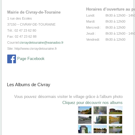
Horaires d’ouverture au p
Mairie de Civray-de-Touraine
Lundi:
8h30 à 12h00 -
1 rue des Ecoles
Mardi:
8h30
à 12
37150 – CIVRAY-DE-TOURAINE
Mercredi :
8h30
à 12
Tél.: 02 47 23 62 80
Jeudi :
8h30
à 12h00 - 14h
Fax: 02 47 23 62 88
Vendredi:
8h30
à 12
Courriel:
civraydetouraine@wanadoo.fr
Site:
http//www.civraydetouraine.fr
Page Facebook
Les Albums de Civray
Vous pouvez désormais visiter le village grâce à l'album photo
Cliquez pour découvrir nos albums