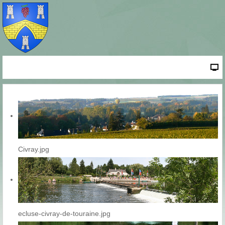
Civray.jpg
ecluse-civray-de-touraine.jpg