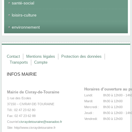
santé-social
loisirs-culture
environnement
Contact
Mentions légales
Protection des données
Transports
Compte
INFOS MAIRIE
Horaires d’ouverture au p
Mairie de Civray-de-Touraine
Lundi:
8h30 à 12h00 -
1 rue des Ecoles
Mardi:
8h30
à 12
37150 – CIVRAY-DE-TOURAINE
Mercredi :
8h30
à 12
Tél.: 02 47 23 62 80
Jeudi :
8h30
à 12h00 - 14h
Fax: 02 47 23 62 88
Vendredi:
8h30
à 12
Courriel:
civraydetouraine@wanadoo.fr
Site:
http//www.civraydetouraine.fr