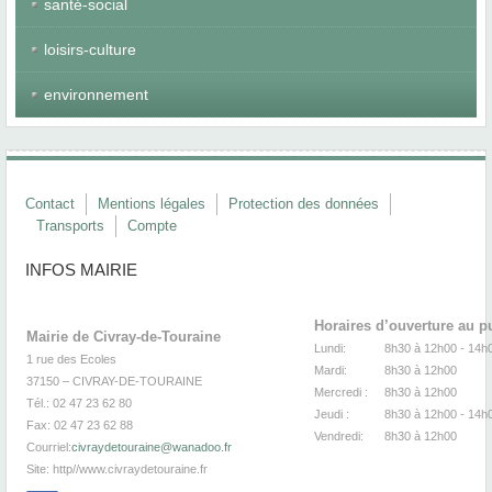
santé-social
loisirs-culture
environnement
Contact
Mentions légales
Protection des données
Transports
Compte
INFOS MAIRIE
Horaires d’ouverture au p
Mairie de Civray-de-Touraine
Lundi:
8h30 à 12h00 -
1 rue des Ecoles
Mardi:
8h30
à 12
37150 – CIVRAY-DE-TOURAINE
Mercredi :
8h30
à 12
Tél.: 02 47 23 62 80
Jeudi :
8h30
à 12h00 - 14h
Fax: 02 47 23 62 88
Vendredi:
8h30
à 12
Courriel:
civraydetouraine@wanadoo.fr
Site:
http//www.civraydetouraine.fr