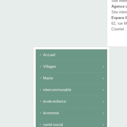
Site inte
Agence d
Site inte
Espace
62, rue 
Courriel 
Accueil
Villages
Mairie
intercommunalité
école-enfance
économie
santé-social