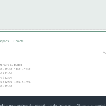
nsports
Compte
Vo
verture au public
30 à 12h00 - 14h00 à 19h00
30
à 12h00
30
à 12h00
30
à 12h00 - 14h00 à 17h00
30
à 12h00
kies pour réaliser des statistiques de visites et améliorer votre expéri