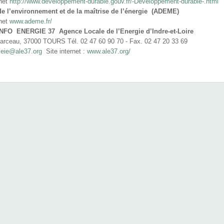
rnet
http://www.developpement-durable.gouv.fr/-Developpement-durable-.html
e l’environnement et de la maîtrise de l’énergie (ADEME)
rnet
www.ademe.fr/
 INFO
ENERGIE 37 Agence Locale de l’Energie d’Indre-et-Loire
Marceau, 37000 TOURS Tél. 02 47 60 90 70 - Fax. 02 47 20 33 69
:
eie@ale37.org
Site internet :
www.ale37.org/