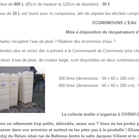
teur de
800 L
(85cm de hauteur et 120cm de diamètre) :
30 €
seau de
10 L
est fourni avec le composteur, afin de séparer les déchets compo
ECONOMISONS L’EAU
Mise à disposition de récupérateurs d
aitez récupérer l’eau de pluie ? Réaliser des économies d’eau ?
ttendez plus et venez dès à présent à la Communauté de Communes pour cher
cteurs d’eau de pluie, de couleur beige, sont disponibles en deux contenances
300 litres (dimensions : 34 x 60 x 180 cm) : 
600 litres (dimensions : 60 x 60 x 200 cm) : 
La collecte textile s’organise à CIVRA
es ou vêtements trop petits, démodés, assez vus ? Vous ne les portez p
asser dans vos armoires et surtout ne les jetez pas à la poubelle ! Glisse
(s) du Relais situé rue de Bellevue (entre la salle Jacques Villeret et le r