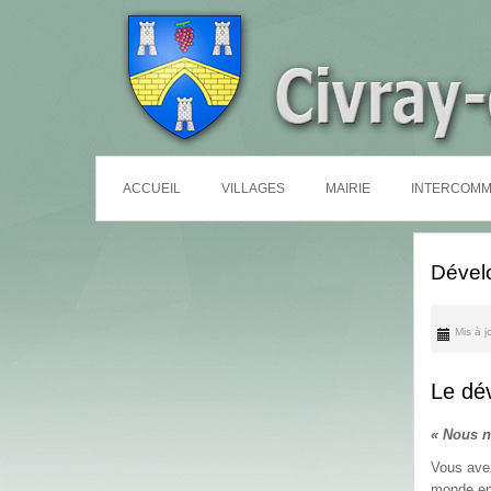
ACCUEIL
VILLAGES
MAIRIE
INTERCOMM
Dével
Mis à j
Le dé
« Nous n
Vous avez
monde ent