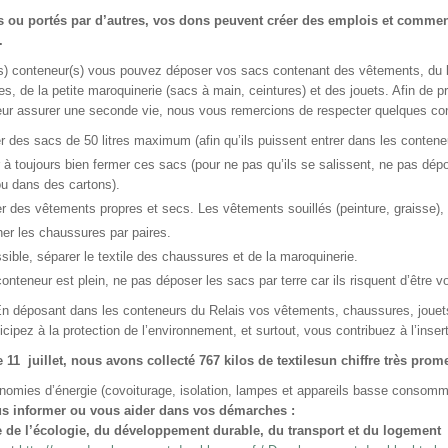
 ou portés par d’autres, vos dons peuvent créer des emplois et comme
.
s) conteneur(s) vous pouvez déposer vos sacs contenant des vêtements, du 
s, de la petite maroquinerie (sacs à main, ceintures) et des jouets. Afin de pr
eur assurer une seconde vie, nous vous remercions de respecter quelques co
er des sacs de 50 litres maximum (afin qu’ils puissent entrer dans les contene
er à toujours bien fermer ces sacs (pour ne pas qu’ils se salissent, ne pas dé
ou dans des cartons).
r des vêtements propres et secs. Les vêtements souillés (peinture, graisse), 
her les chaussures par paires.
sible, séparer le textile des chaussures et de la maroquinerie.
conteneur est plein, ne pas déposer les sacs par terre car ils risquent d’être
ant dans les conteneurs du Relais vos vêtements, chaussures, jouets… v
icipez à la protection de l’environnement, et surtout, vous contribuez à l’inser
 11 juillet, nous avons collecté 767 kilos de textilesun chiffre très prom
nomies d’énergie (covoiturage, isolation, lampes et appareils basse consomm
s informer ou vous aider dans vos démarches :
e de l’écologie, du développement durable, du transport et du logement