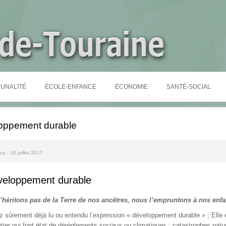
UNALITÉ
ÉCOLE-ENFANCE
ÉCONOMIE
SANTÉ-SOCIAL
oppement durable
our : 10 juillet 2017
veloppement durable
’héritons pas de la Terre de nos ancêtres, nous l’empruntons à nos enfa
 sûrement déjà lu ou entendu l’expression « développement durable » ; Elle
ier qui font état de dérèglements sociaux ou climatiques : catastrophes natu