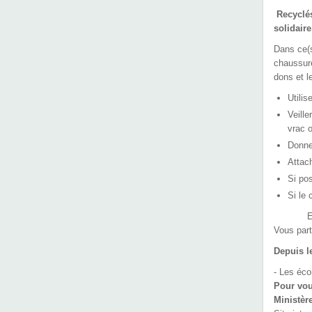
Recyclés
solidaire
Dans ce(
chaussure
dons et l
Utilis
Veill
vrac 
Donne
Attac
Si pos
Si le 
En dépos
Vous part
Depuis le
- Les éco
Pour vou
Ministèr