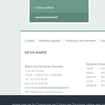
loisirs-culture
environnement
Contact
Mentions légales
Protection des données
Tra
INFOS MAIRIE
Horaires d’ou
Mairie de Civray-de-Touraine
Lundi:
8h
1 rue des Ecoles
Mardi:
8h
37150 – CIVRAY-DE-TOURAINE
Mercredi :
8h
Tél.: 02 47 23 62 80
Jeudi :
8h
Fax: 02 47 23 62 88
Vendredi:
8h
Courriel:
civraydetouraine@wanadoo.fr
Site:
http//www.civraydetouraine.fr
Page Facebook
Notre site de la Commune de Civray-de-Touraine utilise des coo