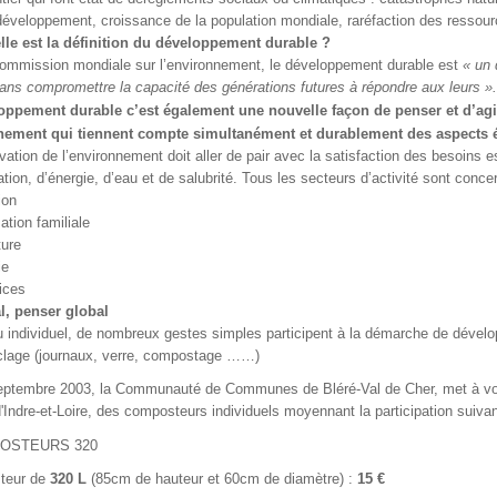
éveloppement, croissance de la population mondiale, raréfaction des ressour
lle est la définition du développement durable ?
Commission mondiale sur l’environnement, le développement durable est
« un 
ans compromettre la capacité des générations futures à répondre aux leurs ».
oppement durable c’est également une nouvelle façon de penser et d’agir
nement qui tiennent compte simultanément et durablement des aspects é
vation de l’environnement doit aller de pair avec la satisfaction des besoins 
ation, d’énergie, d’eau et de salubrité. Tous les secteurs d’activité sont conc
ion
sation familiale
ture
ie
vices
al, penser global
 individuel, de nombreux gestes simples participent à la démarche de dévelo
yclage (journaux, verre, compostage ……)
ptembre 2003, la Communauté de Communes de Bléré-Val de Cher, met à votre
'Indre-et-Loire, des composteurs individuels moyennant la participation suivan
teur de
320 L
(85cm de hauteur et 60cm de diamètre) :
15 €