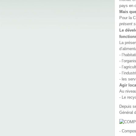
pays en d
Mais que
Pour la 
présent s
Le dével
fonction
La préser
d’aliment
- l’habitat
- l’organi
- l’agricul
- l’industr
- les ser
Agir loc
Au niveau
- Le rec
Depuis se
Général d
- Compos