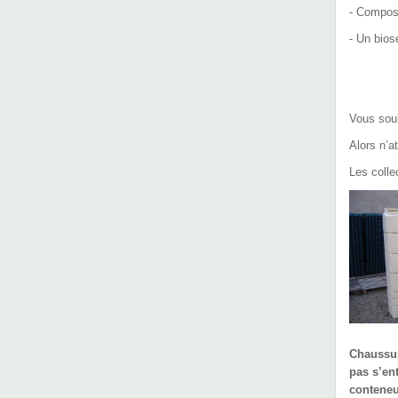
- Compos
- Un bio
Vous souh
Alors n’a
Les colle
Chaussur
pas s’ent
conteneur