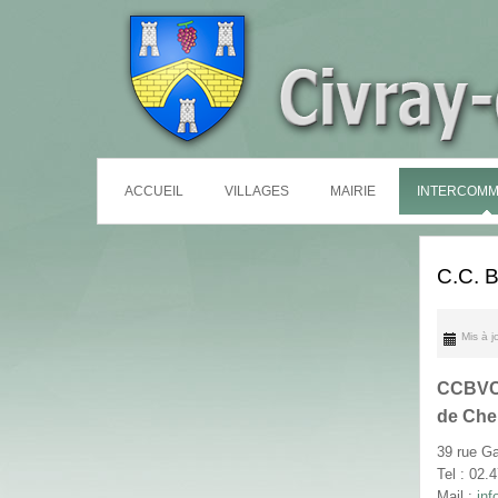
ACCUEIL
VILLAGES
MAIRIE
INTERCOMM
C.C. B
Mis à 
CCBVC
de Che
39 rue G
Tel : 02.
Mail :
inf