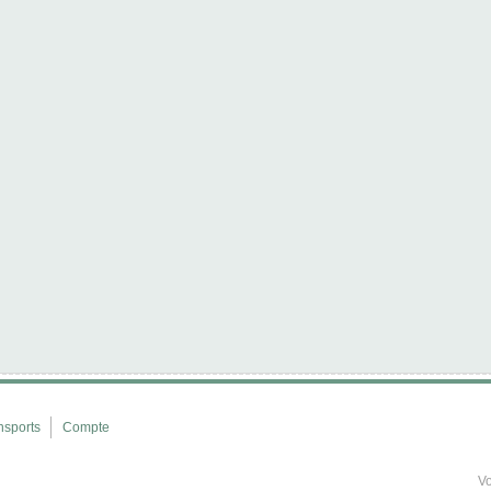
nsports
Compte
Vo