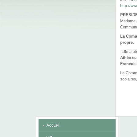
http://ww
PRESID
Madame A
Communau
La Commu
propre.
Elle a ét
Athée-su
Francuei
La Commu
scolaires
Accueil