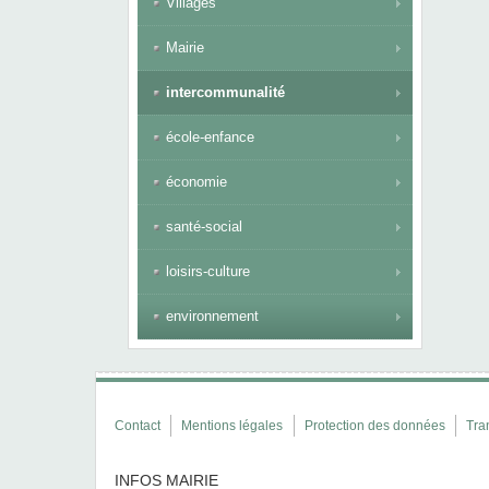
Villages
Mairie
intercommunalité
école-enfance
économie
santé-social
loisirs-culture
environnement
Contact
Mentions légales
Protection des données
Tra
INFOS MAIRIE