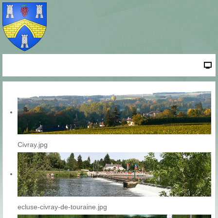
Civray.jpg
ecluse-civray-de-touraine.jpg