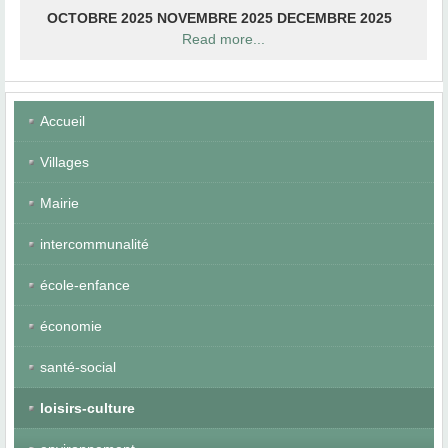
OCTOBRE 2025
NOVEMBRE 2025
DECEMBRE 2025
Read more...
© Free
Joomla! 3 Modules
- by
VinaGecko.com
Accueil
Villages
Mairie
intercommunalité
école-enfance
économie
santé-social
loisirs-culture