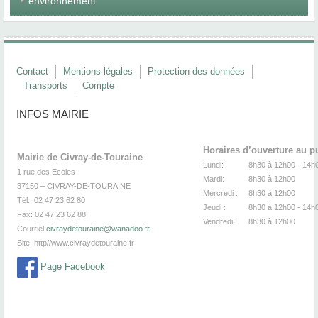
environnement
Contact
Mentions légales
Protection des données
Transports
Compte
INFOS MAIRIE
Horaires d’ouverture au p
Mairie de Civray-de-Touraine
Lundi:
8h30 à 12h00 -
1 rue des Ecoles
Mardi:
8h30
à 12
37150 – CIVRAY-DE-TOURAINE
Mercredi :
8h30
à 12
Tél.: 02 47 23 62 80
Jeudi :
8h30
à 12h00 - 14h
Fax: 02 47 23 62 88
Vendredi:
8h30
à 12
Courriel:
civraydetouraine@wanadoo.fr
Site:
http//www.civraydetouraine.fr
Page Facebook