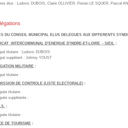
es élus : Ludovic DUBOIS, Claire OLLIVIER, Florian LE SQUER, Pascal 
légations
S DU CONSEIL MUNICIPAL ELUS DELEGUES AUX DIFFERENTS SYND
ICAT INTERCOMMUNAL D’ENERGIE D’INDRE-ET-LOIRE -
SIEIL
:
gué titulaire : Ludovic DUBOIS
gué suppléant : Johnny YOUST
GATION MILITAIRE
:
ué titulaire :
ISSION DE CONTROLE (LISTE ELECTORALE)
:
uée titulaire :
guée suppléante :
.S.
:
uée titulaire :
CE DE TOURISME
: