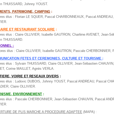
ain THUISSARD, Johnny YOUST.
MENTS, PATRIMOINE,
CAMPING
:
es élus : Florian LE SQUER, Pascal CHARBONNEAUX, Pascal ANDREAU, 
VIER.
AIRE ET RESTAURANT SCOLAIRE
:
es élus : Claire OLLIVIER, Isabelle GAUTRON, Charlène AVENET, Jean-S
ain THUISSARD.
ONNEL :
res élus : Claire OLLIVIER, Isabelle GAUTRON, Pascale CHERBONNIER, 
UNICATION FETES ET CEREMONIES, CULTURE ET
TOURISME
:
es élus : Sylvain THUISSARD, Claire OLLIVIER, Jean-Sébastien CHAUVI
ET, Corine MAILLET, Agnès VERLA.
TIERE, VOIRIE ET RESEAUX DIVERS
:
res élus : Ludovic DUBOIS, Johnny YOUST, Pascal ANDREAU, Pascal C
IER, Claire OLLIVIER.
NISME, ENVIRONNEMENT
:
es élus : Pascale CHERBONNIER, Jean-Sébastien CHAUVIN, Pascal AND
VIER.
RTURE DE PLIS MARCHE A PROCEDURE ADAPTEE
(MAPA) :