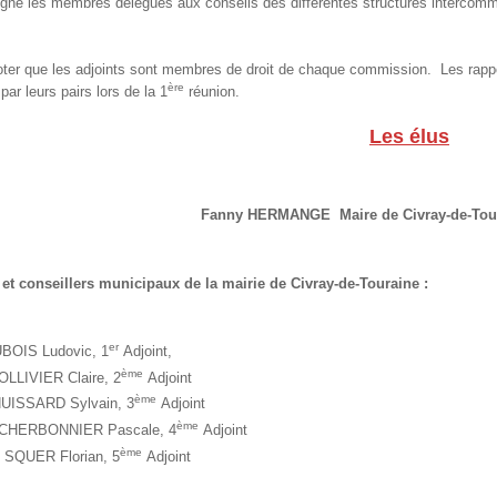
igné les membres délégués aux conseils des différentes structures intercomm
noter que les adjoints sont membres de droit de chaque commission. Les rap
ère
par leurs pairs lors de la 1
réunion.
Les élus
Fanny HERMANGE Maire de Civray-de-Tou
 et conseillers municipaux de la mairie de Civray-de-Touraine :
er
BOIS Ludovic, 1
Adjoint,
ème
LLIVIER Claire, 2
Adjoint
ème
UISSARD Sylvain, 3
Adjoint
ème
CHERBONNIER Pascale, 4
Adjoint
ème
 SQUER Florian, 5
Adjoint