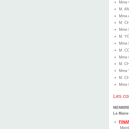
Mme G
M. AN
Mme A
M. CH
Mme L
M. YO
Mme F
M. CO
Mme M
M. CH
Mme V
M. CH
Mme F
Les c
MEMBRE
Le Maire
FINA
Membr