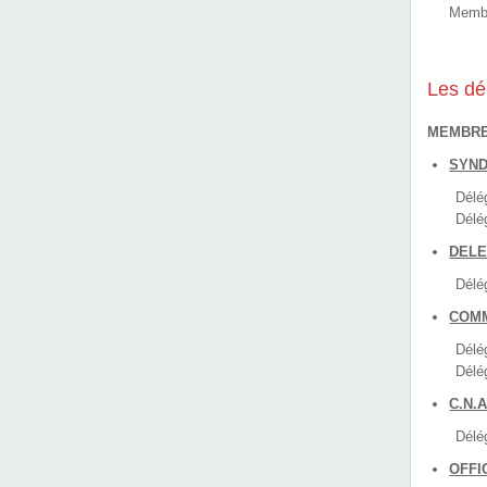
Membr
Les dé
MEMBRE
SYND
Délé
Délé
DELE
Délég
COMM
Délég
Délé
C.N.A
Délég
OFFI