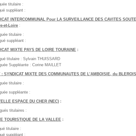
 titulaire :
 suppléant :
ICAT INTERCOMMUNAL Pour LA SURVEILLANCE DES CAVITES SOUTE
re-et-Loire
:
uée titulaire :
gué suppléant :
ICAT MIXTE PAYS DE LOIRE TOURAINE
:
gué titulaire : Sylvain THUISSARD
guée Suppléante : Corine MAILLET
 : SYNDICAT MIXTE DES COMMUNAUTES DE L’AMBOISIE, du BLEROI
uée titulaire :
guée suppléante :
ELLE ESPACE DU CHER (NEC)
:
s titulaires :
E TOURISTIQUE DE LA VALLEE
:
titulaire :
 suppléant :