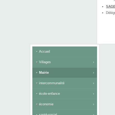
SAGE
Délégu
Accueil
Villages
Mairie
intercommunalité
école-enfance
économie
santé-social