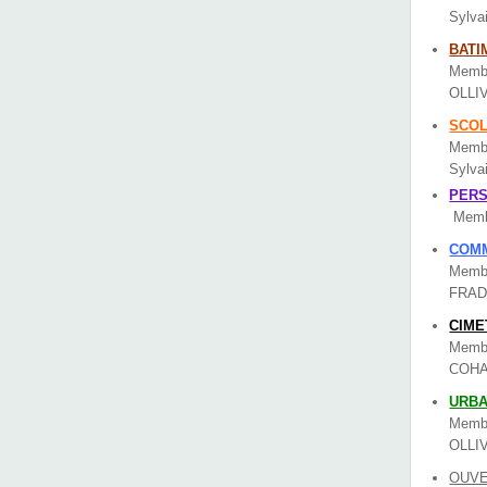
Sylv
BATI
Membr
OLLI
SCOL
Membr
Sylv
PERS
Memb
COMM
Membr
FRAD
CIME
Memb
COHAD
URBA
Membr
OLLI
OUVE