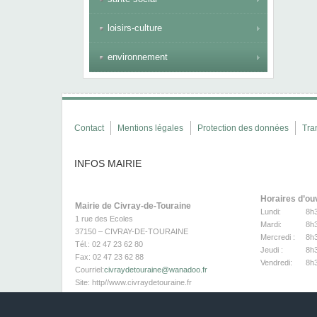
loisirs-culture
environnement
Contact
Mentions légales
Protection des données
Tra
INFOS MAIRIE
Horaires d’ou
Mairie de Civray-de-Touraine
Lundi:
8h
1 rue des Ecoles
Mardi:
8h
37150 – CIVRAY-DE-TOURAINE
Mercredi :
8h
Tél.: 02 47 23 62 80
Jeudi :
8h
Fax: 02 47 23 62 88
Vendredi:
8h
Courriel:
civraydetouraine@wanadoo.fr
Site:
http//www.civraydetouraine.fr
Page Facebook