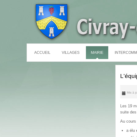
ACCUEIL
VILLAGES
MAIRIE
INTERCOMM
L'équi
Mis à j
Les 19 me
suite des
Au cours
a é