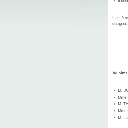
a dés
Il est à 
désignés 
Adjoints
M. DU
Mme O
M. TH
Mme 
M. LE