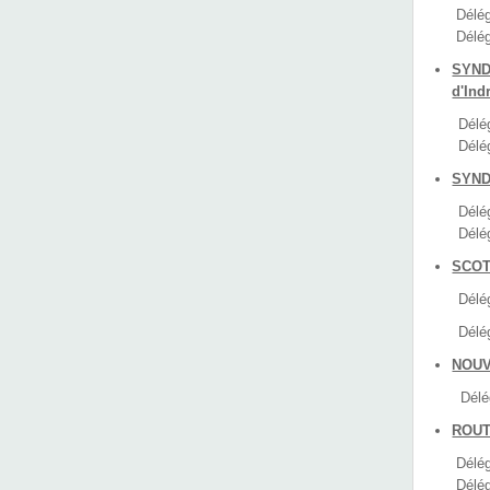
Déléguée
Délégué
SYND
d'Ind
Délég
Délé
SYND
Délé
Délé
SCOT
Délég
Délé
NOUV
Délégué
ROUT
Délégué 
Délégué