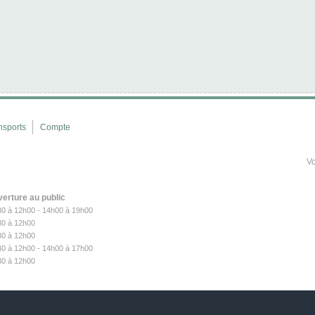
nsports
Compte
Vo
verture au public
30 à 12h00 - 14h00 à 19h00
30
à 12h00
30
à 12h00
30
à 12h00 - 14h00 à 17h00
30
à 12h00