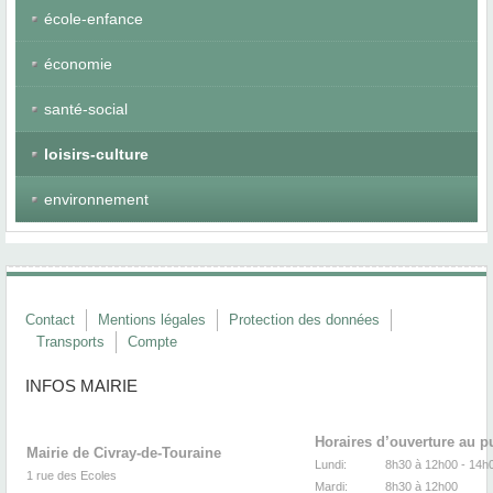
école-enfance
économie
santé-social
loisirs-culture
environnement
Contact
Mentions légales
Protection des données
Transports
Compte
INFOS MAIRIE
Horaires d’ouverture au p
Mairie de Civray-de-Touraine
Lundi:
8h30 à 12h00 -
1 rue des Ecoles
Mardi:
8h30
à 12