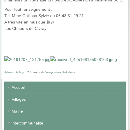
chanteurs on vous attend nombreux. Adhésion annuelle de 30 €.
Pour tout renseignement :
Tel: Mme Gailloux Sylvie au 06.43.31.29.21
À très vite en musique 🎤🎶
Les Choeurs de Civray
AdmirorGallery 5.2.0
, author/s
Vasiljevski
&
Kekeljevic
.
Accueil
Villages
Mairie
intercommunalité