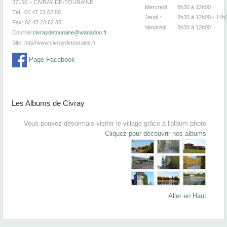
37150 – CIVRAY-DE-TOURAINE
Mercredi :
8h30
à 12
Tél.: 02 47 23 62 80
Jeudi :
8h30
à 12h00 - 14h
Fax: 02 47 23 62 88
Vendredi:
8h30
à 12
Courriel:
civraydetouraine@wanadoo.fr
Site:
http//www.civraydetouraine.fr
Page Facebook
Les Albums de Civray
Vous pouvez désormais visiter le village grâce à l'album photo
Cliquez pour découvrir nos albums
Aller en Haut