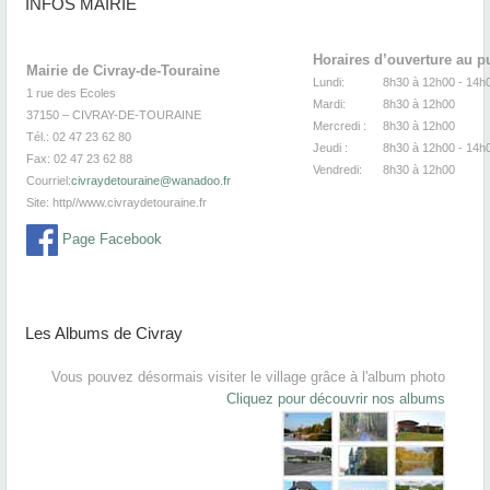
INFOS MAIRIE
Horaires d’ouverture au p
Mairie de Civray-de-Touraine
Lundi:
8h30 à 12h00 -
1 rue des Ecoles
Mardi:
8h30
à 12
37150 – CIVRAY-DE-TOURAINE
Mercredi :
8h30
à 12
Tél.: 02 47 23 62 80
Jeudi :
8h30
à 12h00 - 14h
Fax: 02 47 23 62 88
Vendredi:
8h30
à 12
Courriel:
civraydetouraine@wanadoo.fr
Site:
http//www.civraydetouraine.fr
Page Facebook
Les Albums de Civray
Vous pouvez désormais visiter le village grâce à l'album photo
Cliquez pour découvrir nos albums