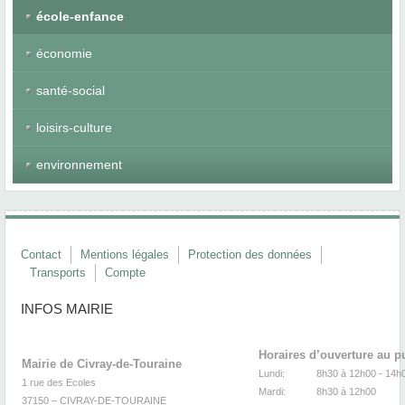
école-enfance
économie
santé-social
loisirs-culture
environnement
Contact
Mentions légales
Protection des données
Transports
Compte
INFOS MAIRIE
Horaires d’ouverture au p
Mairie de Civray-de-Touraine
Lundi:
8h30 à 12h00 -
1 rue des Ecoles
Mardi:
8h30
à 12
37150 – CIVRAY-DE-TOURAINE