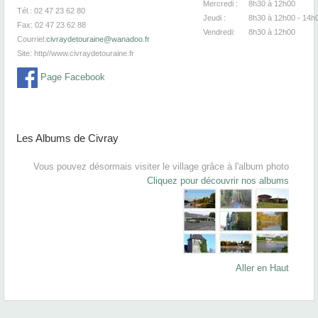
Mercredi :
8h30
à 12
Tél.: 02 47 23 62 80
Jeudi :
8h30
à 12h00 - 14h
Fax: 02 47 23 62 88
Vendredi:
8h30
à 12
Courriel:
civraydetouraine@wanadoo.fr
Site:
http//www.civraydetouraine.fr
Page Facebook
Les Albums de Civray
Vous pouvez désormais visiter le village grâce à l'album photo
Cliquez pour découvrir nos albums
Aller en Haut